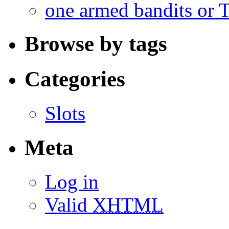
one armed bandits or 
Browse by tags
Categories
Slots
Meta
Log in
Valid
XHTML