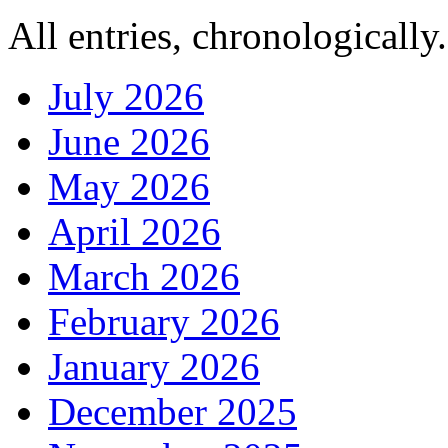
All entries, chronologically.
July 2026
June 2026
May 2026
April 2026
March 2026
February 2026
January 2026
December 2025