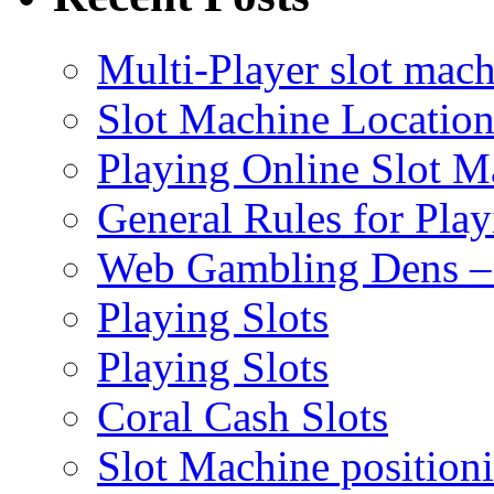
Multi-Player slot mach
Slot Machine Locatio
Playing Online Slot M
General Rules for Play
Web Gambling Dens – 
Playing Slots
Playing Slots
Coral Cash Slots
Slot Machine position