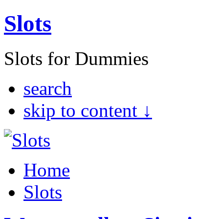
Slots
Slots for Dummies
search
skip to content ↓
Home
Slots