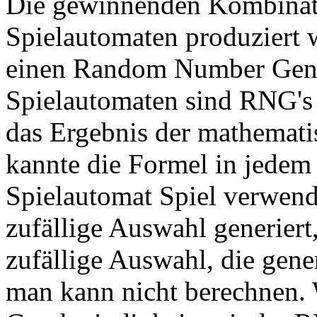
Die gewinnenden Kombinati
Spielautomaten produziert 
einen Random Number Gene
Spielautomaten sind RNG's n
das Ergebnis der mathemati
kannte die Formel in jede
Spielautomat Spiel verwend
zufällige Auswahl generiert
zufällige Auswahl, die gener
man kann nicht berechnen. 