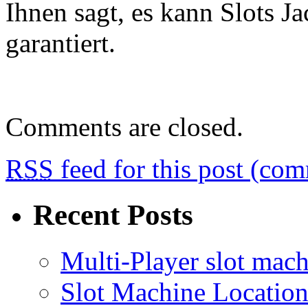
Ihnen sagt, es kann Slots J
garantiert.
Comments are closed.
RSS
feed for this post (co
Recent Posts
Multi-Player slot mach
Slot Machine Locatio