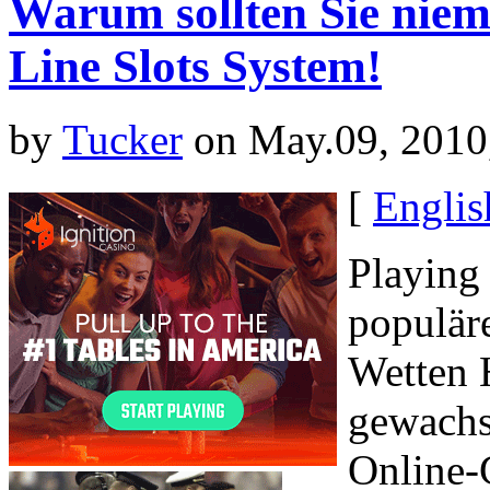
Warum sollten Sie niem
Line Slots System!
by
Tucker
on May.09, 2010
[
Englis
Playing
populär
Wetten 
gewachs
Online-