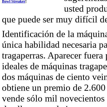
Bowl Streaker
!
usted produ
que puede ser muy difícil de
Identificación de la máquin
única habilidad necesaria p
tragaperras. Aparecer fuera
ideales de máquinas tragape
dos máquinas de ciento veint
obtiene un premio de 2.600 
vende sólo mil novecientos