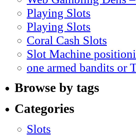
Playing Slots
Playing Slots
Coral Cash Slots
Slot Machine position
one armed bandits or 
Browse by tags
Categories
Slots