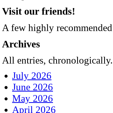
Visit our friends!
A few highly recommended f
Archives
All entries, chronologically.
July 2026
June 2026
May 2026
April 2026