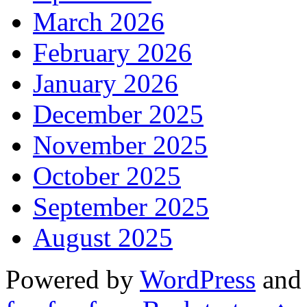
March 2026
February 2026
January 2026
December 2025
November 2025
October 2025
September 2025
August 2025
Powered by
WordPress
an