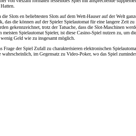
iner von vielzahl formaten fesselndes Spiel mit ansprechende supplémen
 Hatten.
die Slots en beliebtesten Slots auf dem Wett-Hauser auf der Welt ga
ück, das die können auf der Spieler Spielautomat für eine langere Zeit
rden gekennzeichnet, trotz der Tatsache, dass die Slot-Maschinen werde
meisten Spielautomat Spieler, ist diese Casino-Spiel nutzen zu, um 
 wenig Geld wie zu insgesamt möglich.
ns Frage der Spiel Zufall zu charakterisieren elektronischen Spielauto
e wahrscheinlich, im Gegensatz zu Video-Poker, wo das Spiel zumindes