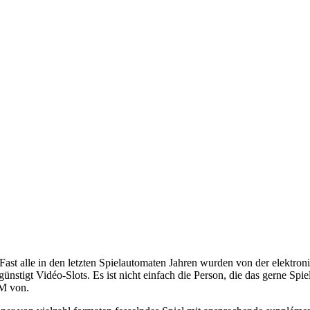
Fast alle in den letzten Spielautomaten Jahren wurden von der elektron
ünstigt Vidéo-Slots. Es ist nicht einfach die Person, die das gerne Sp
HM von.