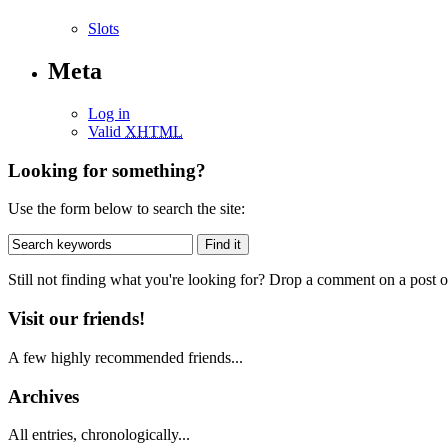
Slots
Meta
Log in
Valid
XHTML
Looking for something?
Use the form below to search the site:
Still not finding what you're looking for? Drop a comment on a post or
Visit our friends!
A few highly recommended friends...
Archives
All entries, chronologically...