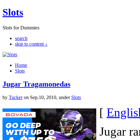
Slots
Slots for Dummies
search
skip to content ↓
Home
Slots
Jugar Tragamonedas
by
Tucker
on Sep.10, 2010, under
Slots
[
Englis
Jugar ra