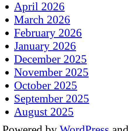
April 2026
March 2026
February 2026
January 2026
December 2025
November 2025
October 2025
September 2025
August 2025
Powered by
WordPress
an