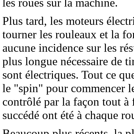
les roues sur la machine.
Plus tard, les moteurs électr
tourner les rouleaux et la fo
aucune incidence sur les rés
plus longue nécessaire de ti
sont électriques. Tout ce qu
le "spin" pour commencer le
contrôlé par la façon tout à 
succédé ont été à chaque ro
Beaucoup plus récents, la p