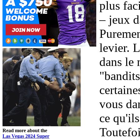
plus fac
– jeux d
Purement
levier. 
dans le 
"bandits
certaine
vous dan
ce qu'il
Toutefoi
Read more about the
Las Vegas 2024 Super