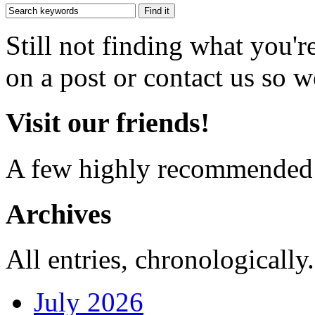
Still not finding what you'
on a post or contact us so we
Visit our friends!
A few highly recommended f
Archives
All entries, chronologically.
July 2026