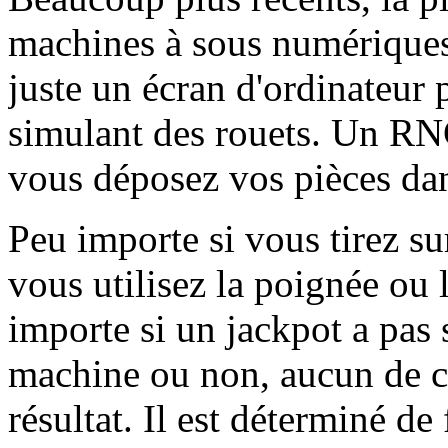
machines à sous numériques 
juste un écran d'ordinateur
simulant des rouets. Un RNG
vous déposez vos pièces dans,
Peu importe si vous tirez su
vous utilisez la poignée ou 
importe si un jackpot a pas 
machine ou non, aucun de ce
résultat. Il est déterminé de