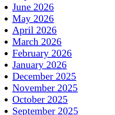
June 2026
May 2026
April 2026
March 2026
February 2026
January 2026
December 2025
November 2025
October 2025
September 2025