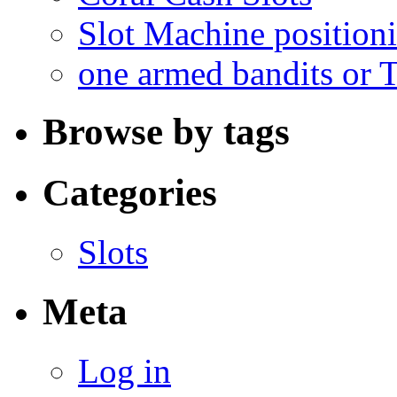
Slot Machine position
one armed bandits or 
Browse by tags
Categories
Slots
Meta
Log in