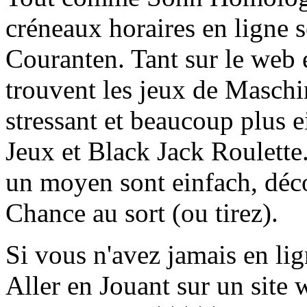
créneaux horaires en ligne s
Couranten. Tant sur le web 
trouvent les jeux de Masch
stressant et beaucoup plus 
Jeux et Black Jack Roulette
un moyen sont einfach, décon
Chance au sort (ou tirez).
Si vous n'avez jamais en li
Aller en Jouant sur un site