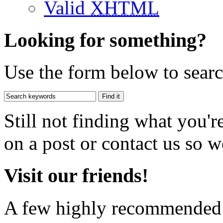
Valid
XHTML
Looking for something?
Use the form below to search
Still not finding what you'
on a post or contact us so we
Visit our friends!
A few highly recommended f