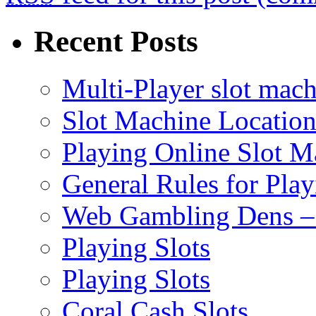
Recent Posts
Multi-Player slot mach
Slot Machine Locatio
Playing Online Slot M
General Rules for Play
Web Gambling Dens – 
Playing Slots
Playing Slots
Coral Cash Slots